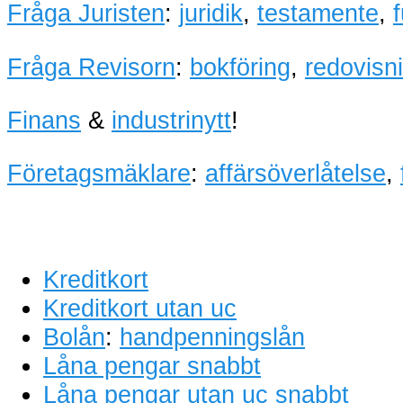
Fråga Juristen
:
juridik
,
testamente
,
Fråga Revisorn
:
bokföring
,
redovisn
Finans
&
industrinytt
!
Företagsmäklare
:
affärsöverlåtelse
,
Kreditkort
Kreditkort utan uc
Bolån
:
handpenningslån
Låna pengar snabbt
Låna pengar utan uc snabbt