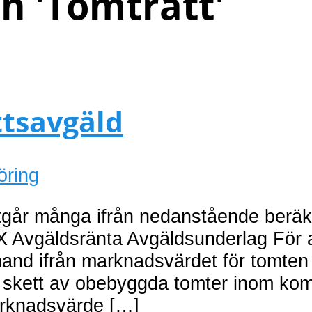
h '
Tomträtt
'
ttsavgäld
öring
tgår många ifrån nedanstående beräk
 Avgäldsränta Avgäldsunderlag För at
hand ifrån marknadsvärdet för tomten
om skett av obebyggda tomter inom k
marknadsvärde […]