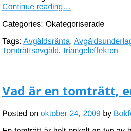
Continue reading…
Categories: Okategoriserade
Tags:
Avgäldsränta
,
Avgäldsunderla
Tomträttsavgäld
,
triangeleffekten
Vad är en tomträtt, 
Posted on
oktober 24, 2009
by
Bokf
En tomträtt är helt enkelt en typ av 