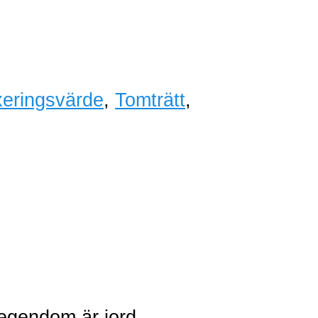
xeringsvärde
,
Tomträtt
,
t egendom är jord