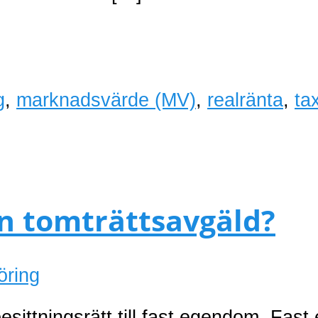
g
,
marknadsvärde (MV)
,
realränta
,
ta
en tomträttsavgäld?
öring
besittningsrätt till fast egendom. Fas