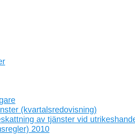
er
agare
nster (kvartalsredovisning)
skattning av tjänster vid utrikeshand
sregler) 2010