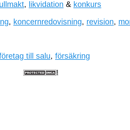
fullmakt
,
likvidation
&
konkurs
ing
,
koncernredovisning
,
revision
,
mo
företag till salu
,
försäkring