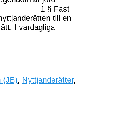
 1:1): 1 § Fast
ttjanderätten till en
ätt. I vardagliga
 (JB)
,
Nyttjanderätter
,