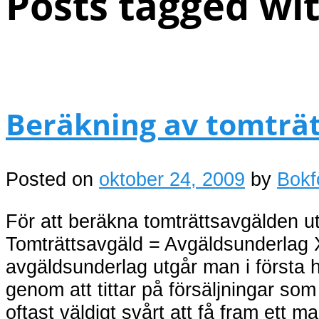
Posts tagged wit
Beräkning av tomträ
Posted on
oktober 24, 2009
by
Bokf
För att beräkna tomträttsavgälden u
Tomträttsavgäld = Avgäldsunderlag X
avgäldsunderlag utgår man i första 
genom att tittar på försäljningar s
oftast väldigt svårt att få fram ett 