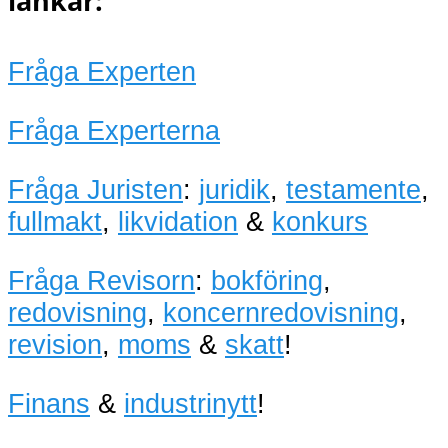
länkar:
Fråga Experten
Fråga Experterna
Fråga Juristen
:
juridik
,
testamente
,
fullmakt
,
likvidation
&
konkurs
Fråga Revisorn
:
bokföring
,
redovisning
,
koncernredovisning
,
revision
,
moms
&
skatt
!
Finans
&
industrinytt
!