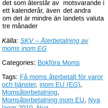
det som återstår av
motsvarande i
ett kalenderår, även
det andra
om det är mindre än
landets valuta
tre månader
Källa:
SKV – Återbetalning av
moms inom EG
Categories:
Bokföra Moms
Tags:
Få moms återbetalt för varor
och tjänster
,
inom EU (EG)
,
Momsåterbetalning
,
Momsåterbetalning inom EU
,
Nya
lagar 2010
,
Nya