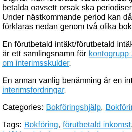
betalda oavsett orsak ska periodise
Under nästkommande period kan då m
förklaras nedan genom två olika bo
En förutbetald intäkt/förutbetald intä
är ett samlingsnamn för
kontogrupp
om interimsskulder
.
En annan vanlig benämning är en inte
interimsfordringar
.
Categories:
Bokföringshjälp
,
Bokföri
Tags:
Bokföring
,
förutbetald inkomst