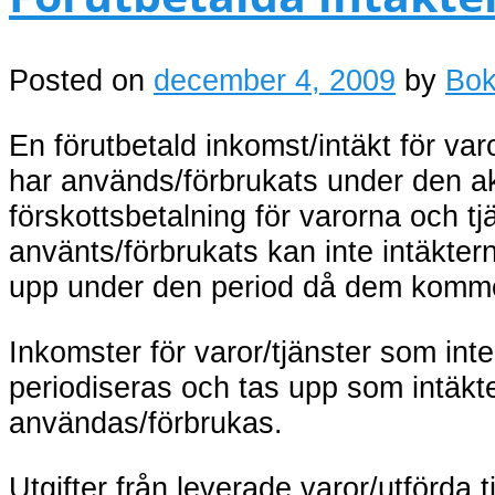
Posted on
december 4, 2009
by
Bok
En förutbetald inkomst/intäkt för var
har används/förbrukats under den a
förskottsbetalning för varorna och tj
använts/förbrukats kan inte intäkter
upp under den period då dem komme
Inkomster för varor/tjänster som int
periodiseras och tas upp som intäk
användas/förbrukas.
Utgifter från leverade varor/utförda 