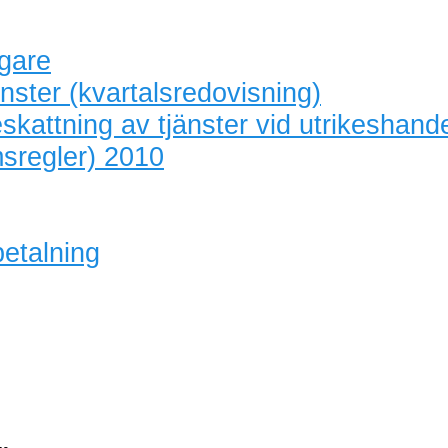
agare
nster (kvartalsredovisning)
skattning av tjänster vid utrikeshand
sregler) 2010
betalning