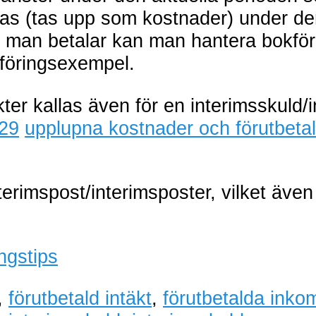
ras (tas upp som kostnader) under de
an betalar kan man hantera bokföri
kföringsexempel.
kter kallas även för en interimsskuld/i
 29
upplupna kostnader och förutbetal
rimspost/interimsposter, vilket även 
ngstips
,
förutbetald intäkt
,
förutbetalda inko