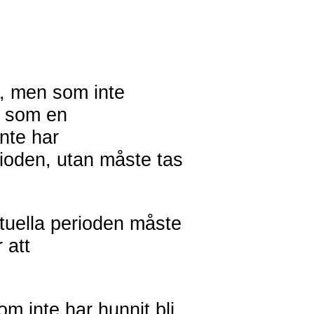
da, men som inte
s som en
inte har
rioden, utan måste tas
ktuella perioden måste
 att
om inte har hunnit bli