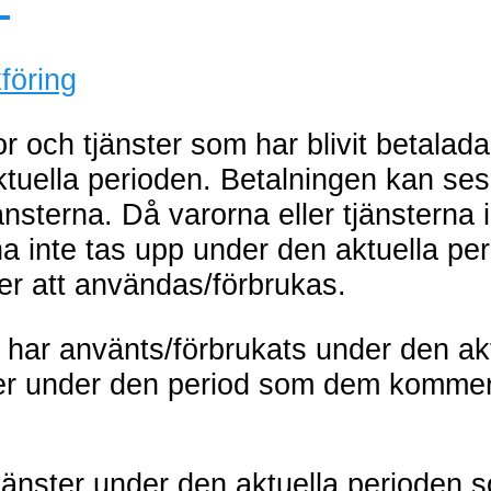
föring
or och tjänster som har blivit betala
ktuella perioden. Betalningen kan se
änsterna. Då varorna eller tjänsterna 
na inte tas upp under den aktuella pe
r att användas/förbrukas.
e har använts/förbrukats under den a
ter under den period som dem kommer
tjänster under den aktuella perioden s