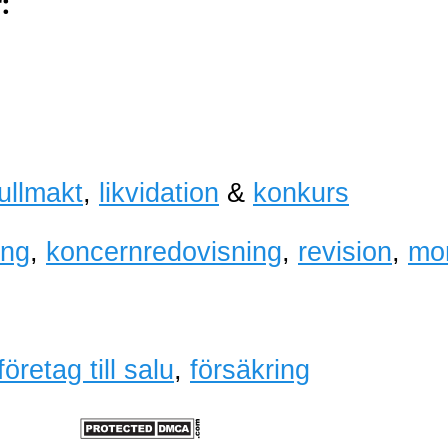
:
fullmakt
,
likvidation
&
konkurs
ing
,
koncernredovisning
,
revision
,
mo
företag till salu
,
försäkring