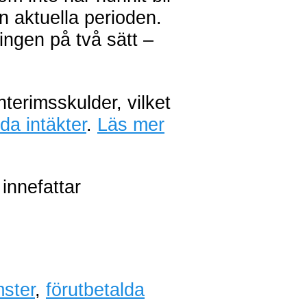
n aktuella perioden.
ngen på två sätt –
nterimsskulder, vilket
da intäkter
.
Läs mer
innefattar
mster
,
förutbetalda