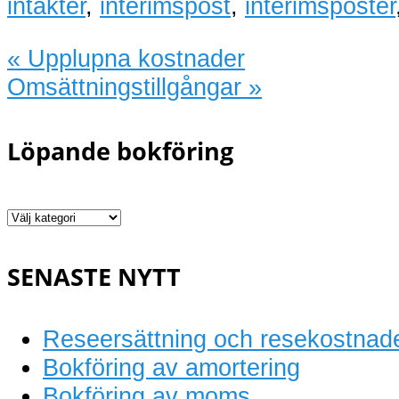
intäkter
,
interimspost
,
interimsposter
«
Upplupna kostnader
Omsättningstillgångar
»
Löpande bokföring
Löpande
bokföring
SENASTE NYTT
Reseersättning och resekostnad
Bokföring av amortering
Bokföring av moms