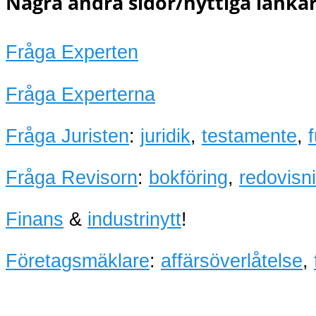
Några andra sidor/nyttiga länkar
Fråga Experten
Fråga Experterna
Fråga Juristen
:
juridik
,
testamente
,
Fråga Revisorn
:
bokföring
,
redovisn
Finans
&
industrinytt
!
Företagsmäklare
:
affärsöverlåtelse
,