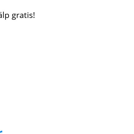
lp gratis!
r