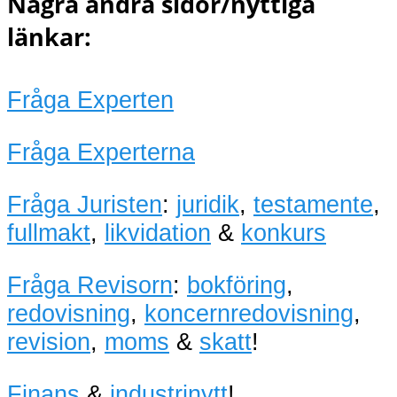
Några andra sidor/nyttiga
länkar:
Fråga Experten
Fråga Experterna
Fråga Juristen
:
juridik
,
testamente
,
fullmakt
,
likvidation
&
konkurs
Fråga Revisorn
:
bokföring
,
redovisning
,
koncernredovisning
,
revision
,
moms
&
skatt
!
Finans
&
industrinytt
!