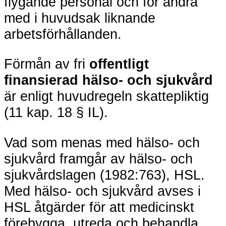
flygande personal och för andra
med i huvudsak liknande
arbetsförhållanden.
Förmån av fri
offentligt
finansierad hälso- och sjukvård
är enligt huvudregeln skattepliktig
(11 kap. 18 § IL).
Vad som menas med hälso- och
sjukvård framgår av hälso- och
sjukvårdslagen (1982:763), HSL.
Med hälso- och sjukvård avses i
HSL åtgärder för att medicinskt
förebygga, utreda och behandla