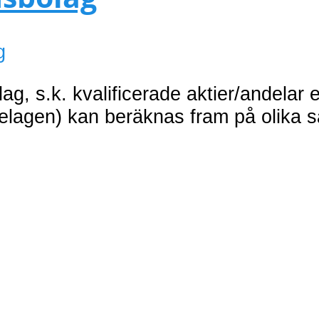
g
g, s.k. kvalificerade aktier/andelar e
telagen) kan beräknas fram på olika sä