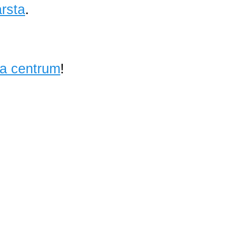
rsta
.
ta centrum
!