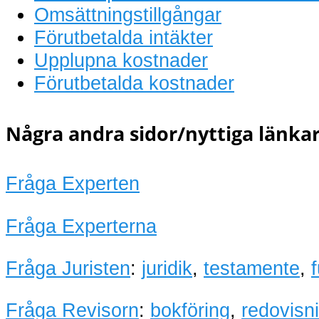
Omsättningstillgångar
Förutbetalda intäkter
Upplupna kostnader
Förutbetalda kostnader
Några andra sidor/nyttiga länkar
Fråga Experten
Fråga Experterna
Fråga Juristen
:
juridik
,
testamente
,
Fråga Revisorn
:
bokföring
,
redovisn