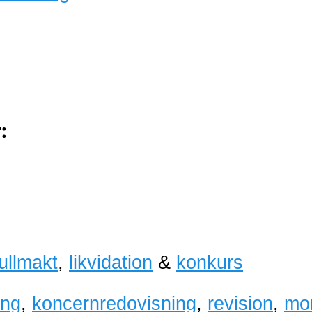
:
fullmakt
,
likvidation
&
konkurs
ing
,
koncernredovisning
,
revision
,
mo