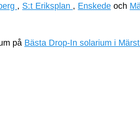
berg
,
S:t Eriksplan
,
Enskede
och
Mä
rium på
Bästa Drop-In solarium i Märs