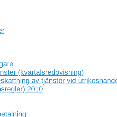
er
agare
nster (kvartalsredovisning)
skattning av tjänster vid utrikeshand
sregler) 2010
betalning