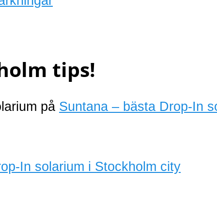
ärkningar
holm tips!
olarium på
Suntana – bästa Drop-In s