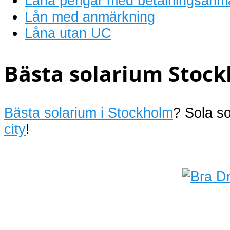
Låna pengar med betalningsanm
Lån med anmärkning
Låna utan UC
Bästa solarium Stock
Bästa solarium i Stockholm
? Sola s
city
!