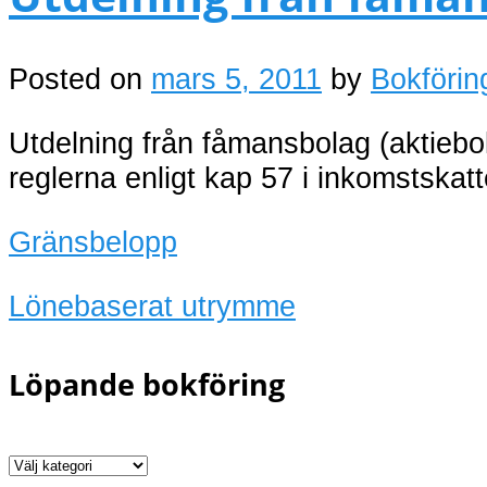
Posted on
mars 5, 2011
by
Bokförin
Utdelning från fåmansbolag (aktiebola
reglerna enligt kap 57 i inkomstskat
Gränsbelopp
Lönebaserat utrymme
Löpande bokföring
Löpande