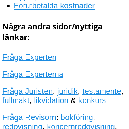
Förutbetalda kostnader
Några andra sidor/nyttiga
länkar:
Fråga Experten
Fråga Experterna
Fråga Juristen
:
juridik
,
testamente
,
fullmakt
,
likvidation
&
konkurs
Fråga Revisorn
:
bokföring
,
redovisning
,
koncernredovisning
,