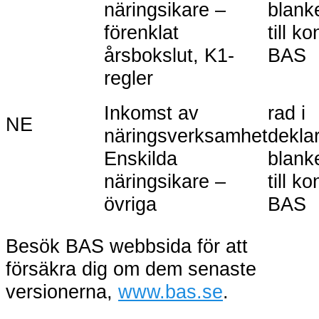
näringsikare –
blank
förenklat
till ko
årsbokslut, K1-
BAS
regler
Inkomst av
rad i
NE
näringsverksamhet
deklar
Enskilda
blank
näringsikare –
till ko
övriga
BAS
Besök BAS webbsida för att
försäkra dig om dem senaste
versionerna,
www.bas.se
.