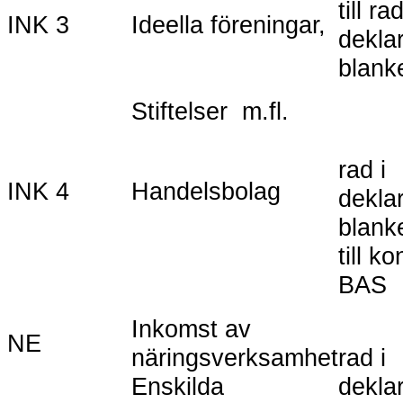
till rad
INK 3
Ideella föreningar,
deklar
blank
Stiftelser m.fl.
rad i
INK 4
Handelsbolag
deklar
blank
till ko
BAS
Inkomst av
NE
näringsverksamhet
rad i
Enskilda
deklar