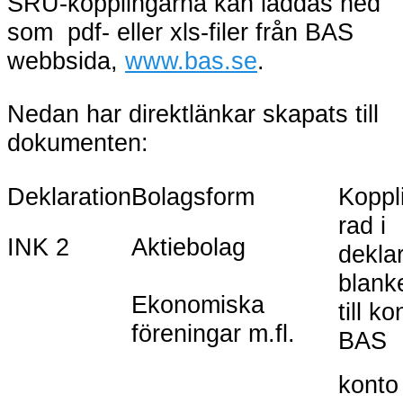
SRU-kopplingarna kan laddas ned
som pdf- eller xls-filer från BAS
webbsida,
www.bas.se
.
Nedan har direktlänkar skapats till
dokumenten:
Deklaration
Bolagsform
Koppl
rad i
INK 2
Aktiebolag
deklar
blank
Ekonomiska
till ko
föreningar m.fl.
BAS
konto