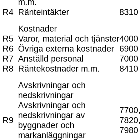
m.m.
R4
Ränteintäkter
8310
Kostnader
R5
Varor, material och tjänster
4000
R6
Övriga externa kostnader
6900
R7
Anställd personal
7000
R8
Räntekostnader m.m.
8410
Avskrivningar och
nedskrivningar
Avskrivningar och
7700
nedskrivningar av
R9
7820
byggnader och
7980
markanläggningar