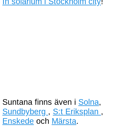
In solarium i Stockholm city
!
Suntana finns även i
Solna
,
Sundbyberg
,
S:t Eriksplan
,
Enskede
och
Märsta
.