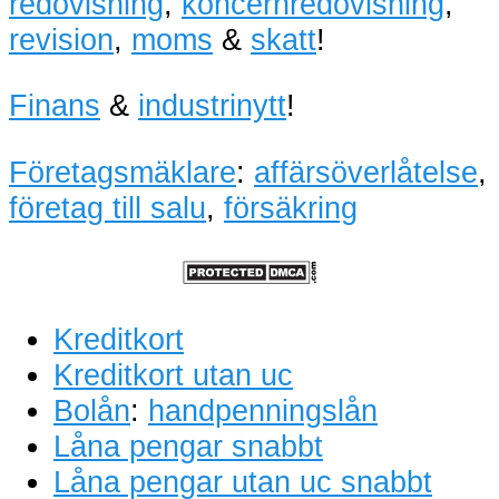
redovisning
,
koncernredovisning
,
revision
,
moms
&
skatt
!
Finans
&
industrinytt
!
Företagsmäklare
:
affärsöverlåtelse
,
företag till salu
,
försäkring
Kreditkort
Kreditkort utan uc
Bolån
:
handpenningslån
Låna pengar snabbt
Låna pengar utan uc snabbt