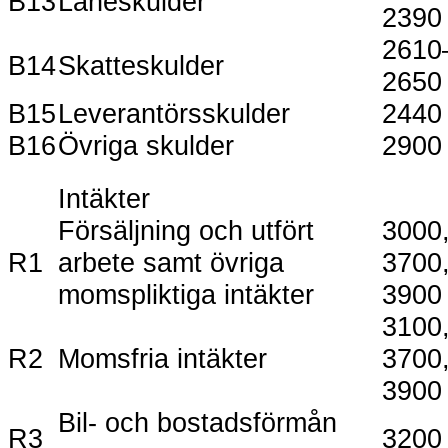
B13
Låneskulder
2390
2610
B14
Skatteskulder
2650
B15
Leverantörsskulder
2440
B16
Övriga skulder
2900
Intäkter
Försäljning och utfört
3000
R1
arbete samt övriga
3700
momspliktiga intäkter
3900
3100
R2
Momsfria intäkter
3700
3900
Bil- och bostadsförmån
R3
3200