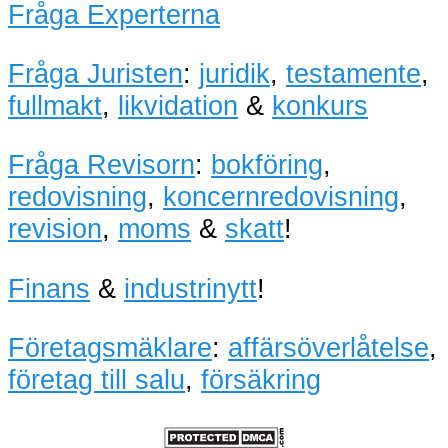
Fråga Experterna
Fråga Juristen
:
juridik
,
testamente
,
fullmakt
,
likvidation
&
konkurs
Fråga Revisorn
:
bokföring
,
redovisning
,
koncernredovisning
,
revision
,
moms
&
skatt
!
Finans
&
industrinytt
!
Företagsmäklare
:
affärsöverlåtelse
,
företag till salu
,
försäkring