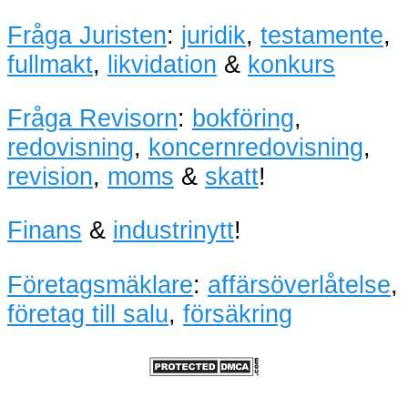
Fråga Juristen
:
juridik
,
testamente
,
fullmakt
,
likvidation
&
konkurs
Fråga Revisorn
:
bokföring
,
redovisning
,
koncernredovisning
,
revision
,
moms
&
skatt
!
Finans
&
industrinytt
!
Företagsmäklare
:
affärsöverlåtelse
,
företag till salu
,
försäkring