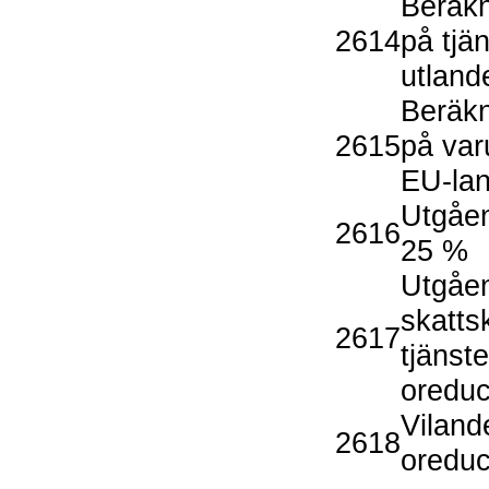
Beräk
2614
på tjä
utland
Beräk
2615
på var
EU-lan
Utgåe
2616
25 %
Utgåe
skatts
2617
tjänste
oredu
Vilan
2618
oredu