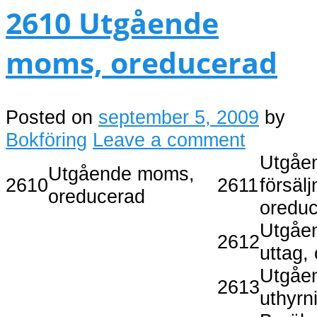
2610 Utgående
moms, oreducerad
Posted on
september 5, 2009
by
Bokföring
Leave a comment
Utgåe
Utgående moms,
2610
2611
försäl
oreducerad
oredu
Utgåe
2612
uttag,
Utgåe
2613
uthyrn