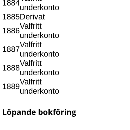
1884
underkonto
1885
Derivat
Valfritt
1886
underkonto
Valfritt
1887
underkonto
Valfritt
1888
underkonto
Valfritt
1889
underkonto
Löpande bokföring