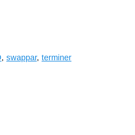
D
,
swappar
,
terminer