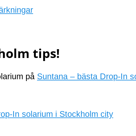
ärkningar
holm tips!
olarium på
Suntana – bästa Drop-In s