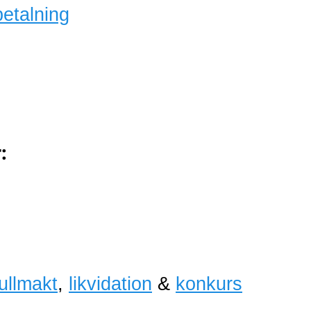
betalning
:
fullmakt
,
likvidation
&
konkurs