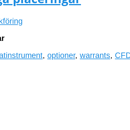
kföring
ar
atinstrument
,
optioner
,
warrants
,
CF