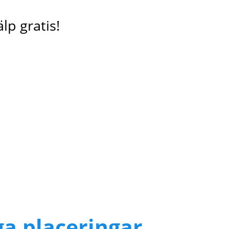
lp gratis!
ga placeringar