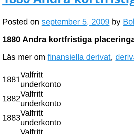
Posted on
september 5, 2009
by
Bo
1880 Andra kortfristiga placering
Läs mer om
finansiella derivat
,
deriv
Valfritt
1881
underkonto
Valfritt
1882
underkonto
Valfritt
1883
underkonto
Valfritt