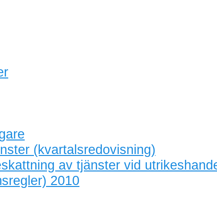
er
agare
nster (kvartalsredovisning)
skattning av tjänster vid utrikeshand
sregler) 2010