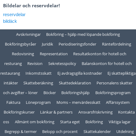
Bildelar och reservdelar!
reservdelar
bildäck
Avskrivningar
Bokföring – hjälp med löpande bokföring
Bokföringsbyråer
Juridik
Periodiseringsfonder
Räntefördelning
Redovisning
Representation
Resultatkonton för hotell och
resturang
Revision
Sekretesspolicy
Balanskonton för hotell och
restaurang
Inkomstsskatt
Ej avdragsgilla kostnader
Ej skattepliktiga
intäkter
Skatteberäkning
Skattedeklaration
Personalens skatter
och avgifter – löner
Böcker
Bokföringshjälp
Bokföringsprogram
Faktura
Löneprogram
Moms – mervärdesskatt
Affärssystem
Bokföringskurser
Länkar & partners
Ansvarsfriskrivning
Kontakta
oss
Allmänt om bokföring
Starta eget
Bokföring
Viktiga lagar
Begrepp & termer
Belopp och procent
Skattekalender
Utdelning