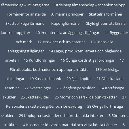
fåmansbolag – 3:12-reglerna
Utdelning fåmansbolag – schablonbelopp
Förmåner för anställda
Allmänna principer
Skattefria förmåner
Skattepliktiga förmåner
Kupongförmåner
Skyldigheten att lämna
kontrolluppgifter
10 Immateriella anläggningstillgångar
11 Byggnader
och mark
12 Maskiner och inventarier
13 Finansiella
anläggningstillgångar
14 Lager, produkter i arbete och pågående
arbeten
15 Kundfordringar
16 Övriga kortfristiga fordringar
17
Förutbetalda kostnader och upplupna intäkter
18 Kortfristiga
placeringar
19 Kassa och bank
20 Eget kapital
21 Obeskattade
reserver
22 Avsättningar
23 Långfristiga skulder
24 Kortfristiga
skulder
25 Skatteskulder
26 Moms och särskilda punktskatter
27
Personalens skatter, avgifter och löneavdrag
28 Övriga kortfristiga
skulder
29 Upplupna kostnader och förutbetalda intäkter
3 Rörelsens
intäkter
4 Kostnader för varor, material och vissa köpta tjänster
5