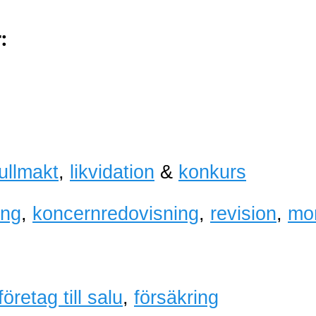
:
fullmakt
,
likvidation
&
konkurs
ing
,
koncernredovisning
,
revision
,
mo
företag till salu
,
försäkring