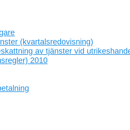
agare
nster (kvartalsredovisning)
skattning av tjänster vid utrikeshand
sregler) 2010
betalning