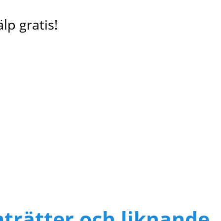
lp gratis!
mträtter och liknande