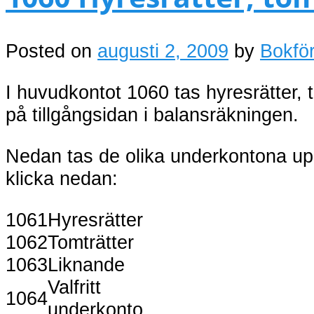
Posted on
augusti 2, 2009
by
Bokför
I huvudkontot 1060 tas hyresrätter, 
på tillgångsidan i balansräkningen.
Nedan tas de olika underkontona up
klicka nedan:
1061
Hyresrätter
1062
Tomträtter
1063
Liknande
Valfritt
1064
underkonto