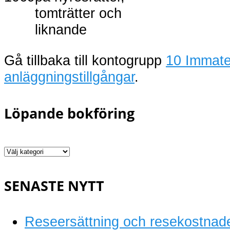
tomträtter och
liknande
Gå tillbaka till kontogrupp
10 Immater
anläggningstillgångar
.
Löpande bokföring
Löpande
bokföring
SENASTE NYTT
Reseersättning och resekostnad