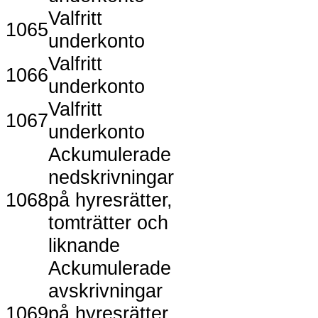
Valfritt
1065
underkonto
Valfritt
1066
underkonto
Valfritt
1067
underkonto
Ackumulerade
nedskrivningar
1068
på hyresrätter,
tomträtter och
liknande
Ackumulerade
avskrivningar
1069
på hyresrätter,