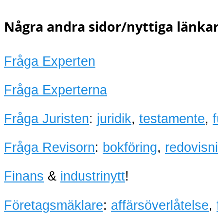
Några andra sidor/nyttiga länkar
Fråga Experten
Fråga Experterna
Fråga Juristen
:
juridik
,
testamente
,
Fråga Revisorn
:
bokföring
,
redovisn
Finans
&
industrinytt
!
Företagsmäklare
:
affärsöverlåtelse
,