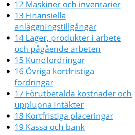
12 Maskiner och inventarier
13 Finansiella
anläggningstillgångar
14 Lager, produkter i arbete
och pågående arbeten
15 Kundfordringar
16 Övriga kortfristiga
fordringar
17 Förutbetalda kostnader och
upplupna intäkter
18 Kortfristiga placeringar
19 Kassa och bank