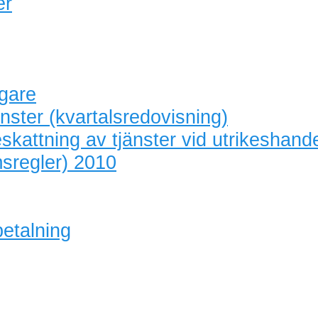
er
agare
nster (kvartalsredovisning)
skattning av tjänster vid utrikeshand
sregler) 2010
betalning