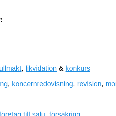
:
fullmakt
,
likvidation
&
konkurs
ing
,
koncernredovisning
,
revision
,
mo
företag till salu
,
försäkring