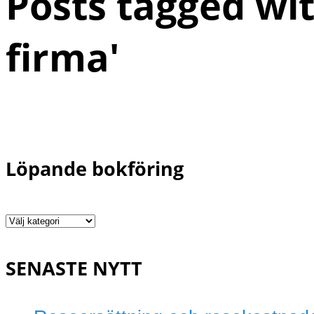
Posts tagged wit
firma
'
Löpande bokföring
Löpande
bokföring
SENASTE NYTT