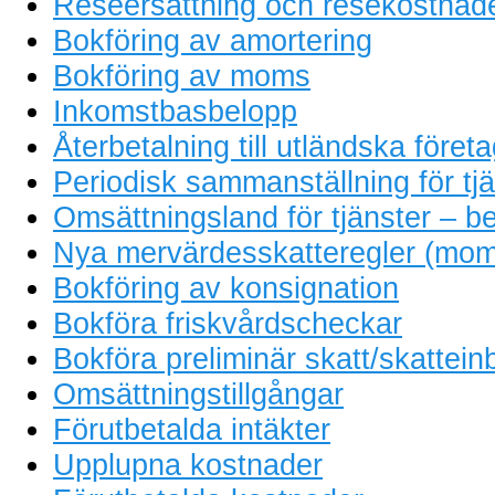
Reseersättning och resekostnad
Bokföring av amortering
Bokföring av moms
Inkomstbasbelopp
Återbetalning till utländska föret
Periodisk sammanställning för tjä
Omsättningsland för tjänster – be
Nya mervärdesskatteregler (mom
Bokföring av konsignation
Bokföra friskvårdscheckar
Bokföra preliminär skatt/skattein
Omsättningstillgångar
Förutbetalda intäkter
Upplupna kostnader