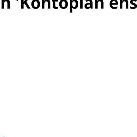
h '
Kontoplan ens