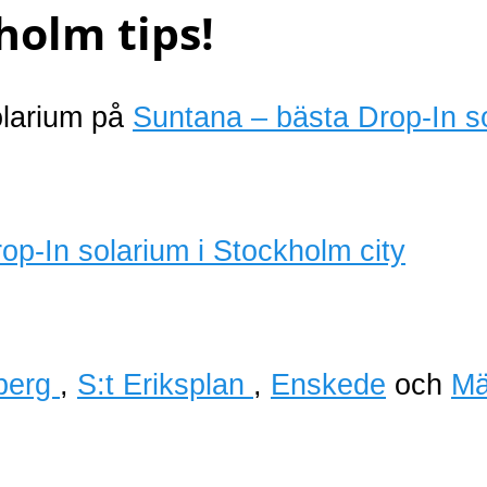
holm tips!
olarium på
Suntana – bästa Drop-In s
berg
,
S:t Eriksplan
,
Enskede
och
Mä