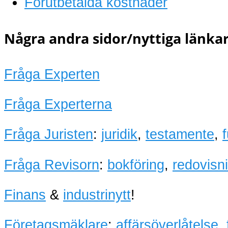
Förutbetalda kostnader
Några andra sidor/nyttiga länkar
Fråga Experten
Fråga Experterna
Fråga Juristen
:
juridik
,
testamente
,
Fråga Revisorn
:
bokföring
,
redovisn
Finans
&
industrinytt
!
Företagsmäklare
:
affärsöverlåtelse
,