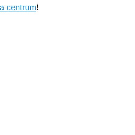
ta centrum
!