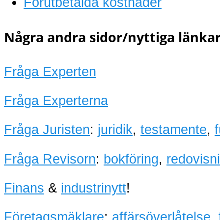
Förutbetalda kostnader
Några andra sidor/nyttiga länkar
Fråga Experten
Fråga Experterna
Fråga Juristen
:
juridik
,
testamente
,
Fråga Revisorn
:
bokföring
,
redovisn
Finans
&
industrinytt
!
Företagsmäklare
:
affärsöverlåtelse
,