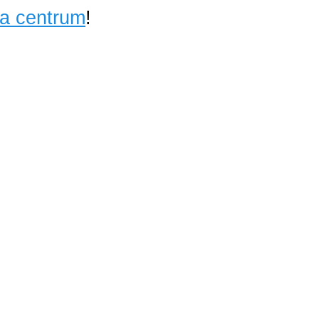
ta centrum
!