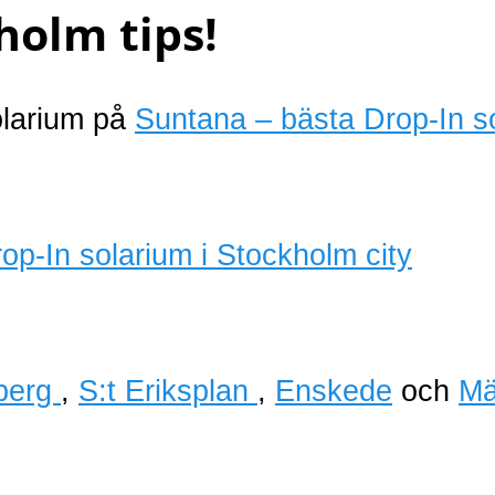
holm tips!
olarium på
Suntana – bästa Drop-In s
berg
,
S:t Eriksplan
,
Enskede
och
Mä