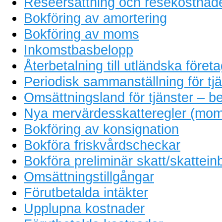
Reseersättning och resekostnad
Bokföring av amortering
Bokföring av moms
Inkomstbasbelopp
Återbetalning till utländska föret
Periodisk sammanställning för tjä
Omsättningsland för tjänster – be
Nya mervärdesskatteregler (mom
Bokföring av konsignation
Bokföra friskvårdscheckar
Bokföra preliminär skatt/skattein
Omsättningstillgångar
Förutbetalda intäkter
Upplupna kostnader