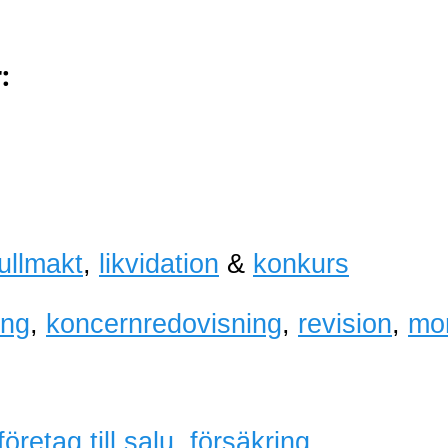
:
fullmakt
,
likvidation
&
konkurs
ing
,
koncernredovisning
,
revision
,
mo
företag till salu
,
försäkring