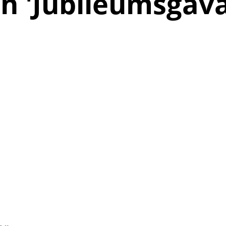
h '
Jubileumsgåva 