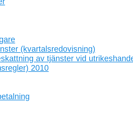
er
agare
nster (kvartalsredovisning)
skattning av tjänster vid utrikeshand
sregler) 2010
betalning