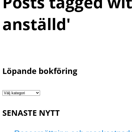
Posts tagged wit
anställd
'
Löpande bokföring
Löpande
bokföring
SENASTE NYTT