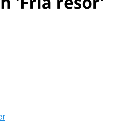
h '
Fria resor
'
er