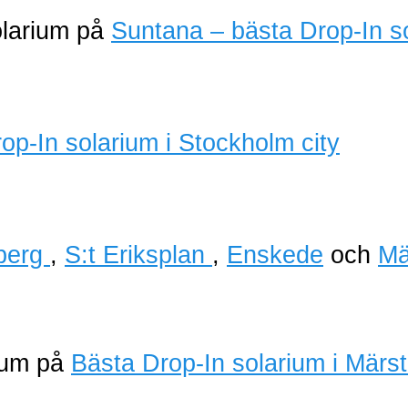
olarium på
Suntana – bästa Drop-In s
berg
,
S:t Eriksplan
,
Enskede
och
Mä
rium på
Bästa Drop-In solarium i Märs