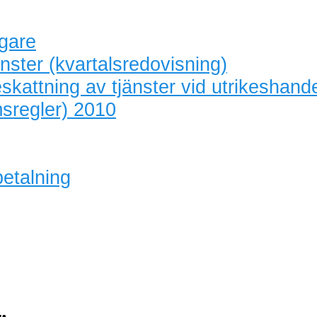
agare
nster (kvartalsredovisning)
skattning av tjänster vid utrikeshand
sregler) 2010
betalning