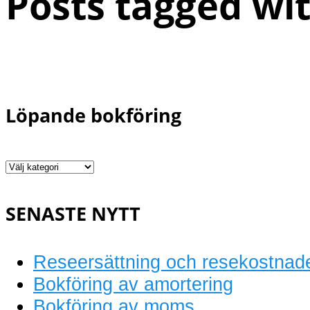
Posts tagged wit
Löpande bokföring
Löpande
bokföring
SENASTE NYTT
Reseersättning och resekostnad
Bokföring av amortering
Bokföring av moms