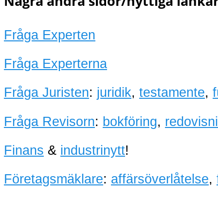
Några andra sidor/nyttiga länkar
Fråga Experten
Fråga Experterna
Fråga Juristen
:
juridik
,
testamente
,
Fråga Revisorn
:
bokföring
,
redovisn
Finans
&
industrinytt
!
Företagsmäklare
:
affärsöverlåtelse
,