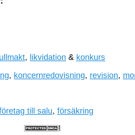
:
fullmakt
,
likvidation
&
konkurs
ing
,
koncernredovisning
,
revision
,
mo
företag till salu
,
försäkring