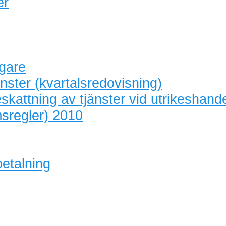
er
agare
nster (kvartalsredovisning)
skattning av tjänster vid utrikeshand
sregler) 2010
betalning