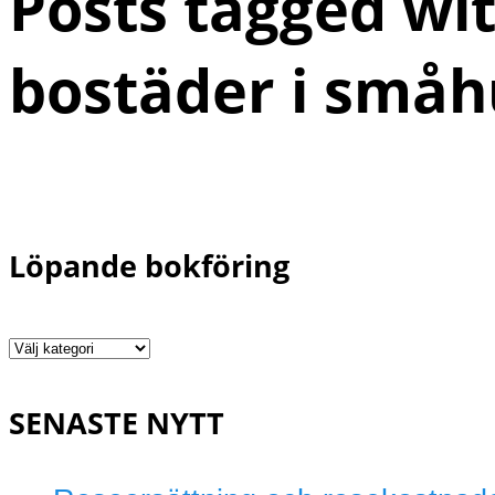
Posts tagged wit
bostäder i småh
Löpande bokföring
Löpande
bokföring
SENASTE NYTT