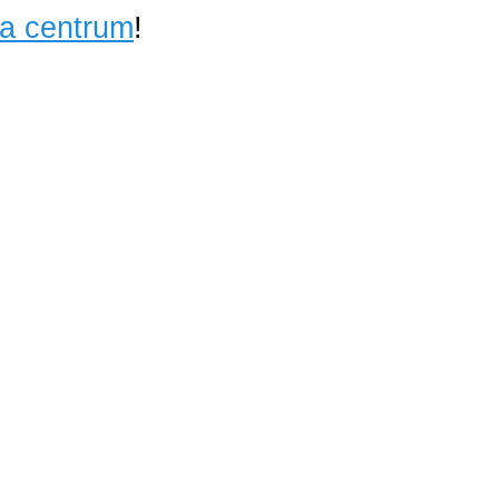
ta centrum
!