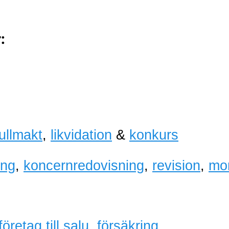
:
fullmakt
,
likvidation
&
konkurs
ing
,
koncernredovisning
,
revision
,
mo
företag till salu
,
försäkring