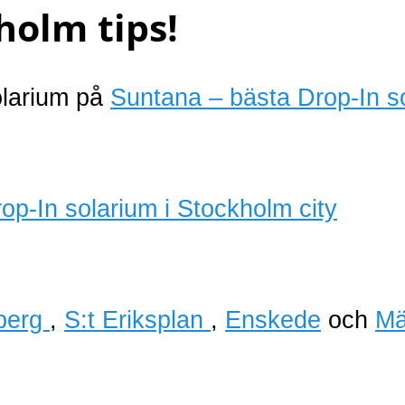
holm tips!
olarium på
Suntana – bästa Drop-In s
berg
,
S:t Eriksplan
,
Enskede
och
Mä