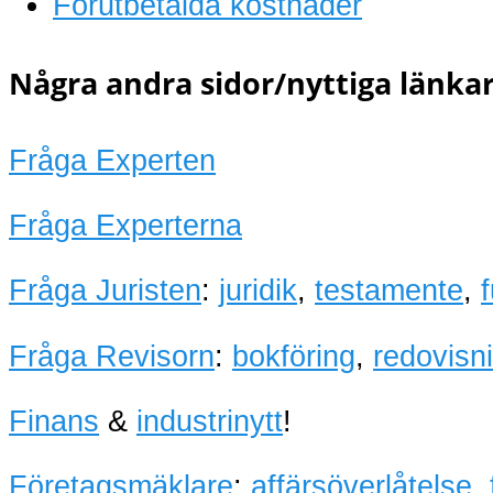
Förutbetalda kostnader
Några andra sidor/nyttiga länkar
Fråga Experten
Fråga Experterna
Fråga Juristen
:
juridik
,
testamente
,
Fråga Revisorn
:
bokföring
,
redovisn
Finans
&
industrinytt
!
Företagsmäklare
:
affärsöverlåtelse
,