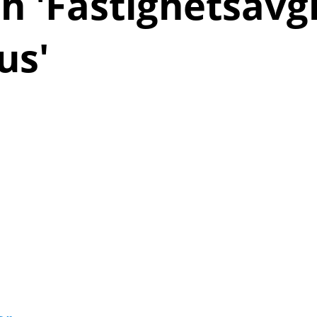
h '
Fastighetsavgi
us
'