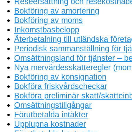
Reseersättning och resekostnad
Bokföring av amortering
Bokföring av moms
Inkomstbasbelopp
Återbetalning till utländska föret
Periodisk sammanställning för tjä
Omsättningsland för tjänster – be
Nya mervärdesskatteregler (mom
Bokföring av konsignation
Bokföra friskvårdscheckar
Bokföra preliminär skatt/skattein
Omsättningstillgångar
Förutbetalda intäkter
Upplupna kostnader