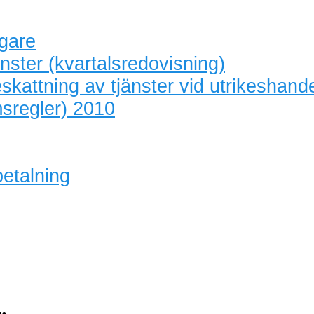
agare
nster (kvartalsredovisning)
skattning av tjänster vid utrikeshand
sregler) 2010
betalning