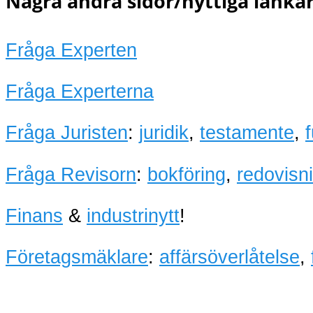
Några andra sidor/nyttiga länkar
Fråga Experten
Fråga Experterna
Fråga Juristen
:
juridik
,
testamente
,
Fråga Revisorn
:
bokföring
,
redovisn
Finans
&
industrinytt
!
Företagsmäklare
:
affärsöverlåtelse
,