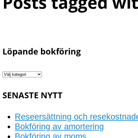
Posts tagged wit
Löpande bokföring
Löpande
bokföring
SENASTE NYTT
Reseersättning och resekostnad
Bokföring av amortering
Bokföring av moms