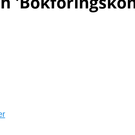
h '
Bokföringskon
er