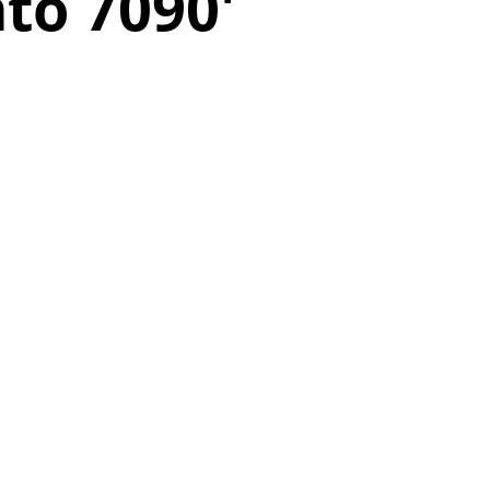
to 7090
'