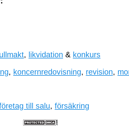
:
fullmakt
,
likvidation
&
konkurs
ing
,
koncernredovisning
,
revision
,
mo
företag till salu
,
försäkring