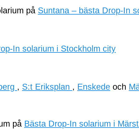
olarium på
Suntana – bästa Drop-In s
berg
,
S:t Eriksplan
,
Enskede
och
Mä
rium på
Bästa Drop-In solarium i Märs