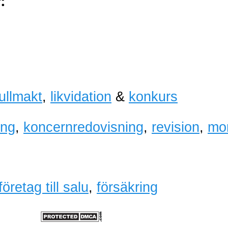
:
fullmakt
,
likvidation
&
konkurs
ing
,
koncernredovisning
,
revision
,
mo
företag till salu
,
försäkring