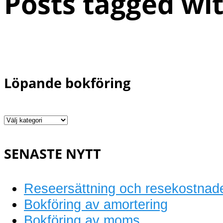
Posts tagged wit
Löpande bokföring
Löpande
bokföring
SENASTE NYTT
Reseersättning och resekostnad
Bokföring av amortering
Bokföring av moms