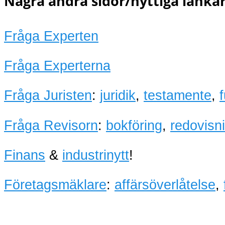
Några andra sidor/nyttiga länkar
Fråga Experten
Fråga Experterna
Fråga Juristen
:
juridik
,
testamente
,
Fråga Revisorn
:
bokföring
,
redovisn
Finans
&
industrinytt
!
Företagsmäklare
:
affärsöverlåtelse
,