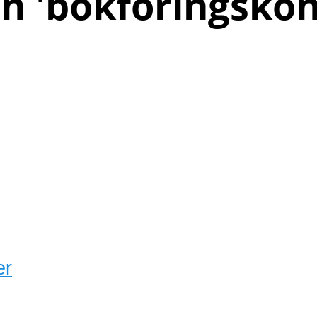
h '
bokföringskon
er