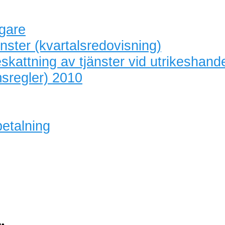
agare
nster (kvartalsredovisning)
skattning av tjänster vid utrikeshand
sregler) 2010
betalning