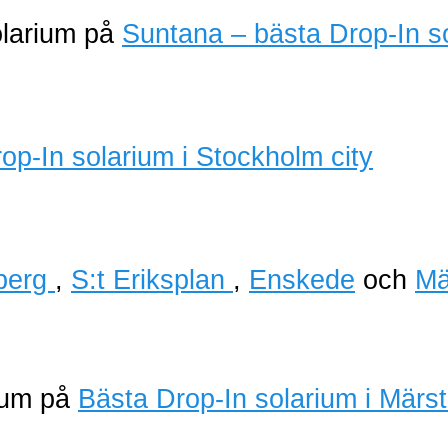
olarium på
Suntana – bästa Drop-In s
berg
,
S:t Eriksplan
,
Enskede
och
Mä
rium på
Bästa Drop-In solarium i Märs