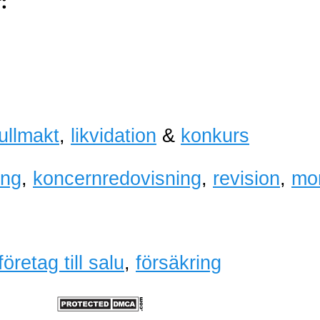
:
fullmakt
,
likvidation
&
konkurs
ing
,
koncernredovisning
,
revision
,
mo
företag till salu
,
försäkring