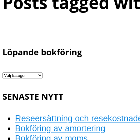
Posts tagged wit
Löpande bokföring
Löpande
bokföring
SENASTE NYTT
Reseersättning och resekostnad
Bokföring av amortering
Bokföring av moms