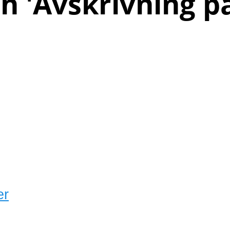
h '
Avskrivning på
er