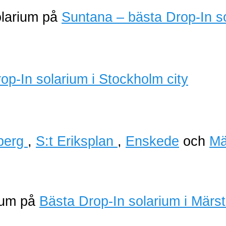
olarium på
Suntana – bästa Drop-In s
berg
,
S:t Eriksplan
,
Enskede
och
Mä
rium på
Bästa Drop-In solarium i Märs