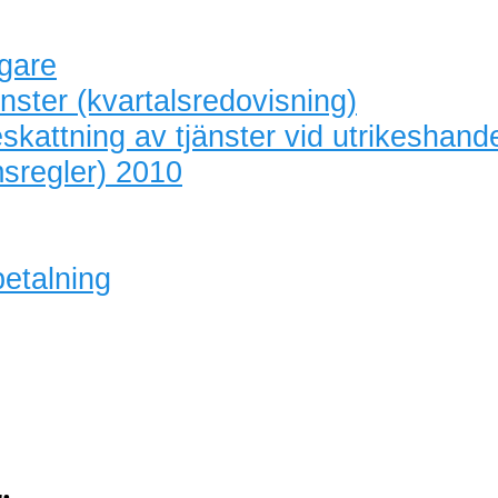
agare
nster (kvartalsredovisning)
skattning av tjänster vid utrikeshand
sregler) 2010
betalning