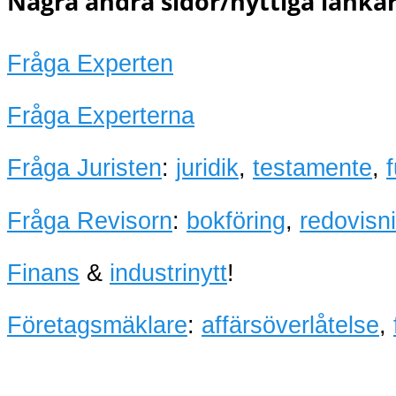
Några andra sidor/nyttiga länkar
Fråga Experten
Fråga Experterna
Fråga Juristen
:
juridik
,
testamente
,
Fråga Revisorn
:
bokföring
,
redovisn
Finans
&
industrinytt
!
Företagsmäklare
:
affärsöverlåtelse
,