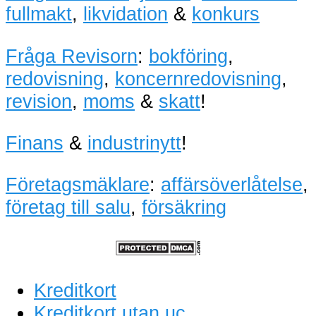
fullmakt
,
likvidation
&
konkurs
Fråga Revisorn
:
bokföring
,
redovisning
,
koncernredovisning
,
revision
,
moms
&
skatt
!
Finans
&
industrinytt
!
Företagsmäklare
:
affärsöverlåtelse
,
företag till salu
,
försäkring
Kreditkort
Kreditkort utan uc