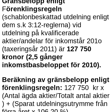
Gränsbelopp
enligt
F
örenklingsregeln
(schablonbeskattad utdelning enligt
dem s.k 3:12-reglerna) vid
utdelning på kvalificerade
aktier/andelar för inkomstår 201o
(taxeringsår 2011) är
127 750
kronor (2,5 gånger
inkomstbasbeloppet för 2010).
Beräkning av gränsbelopp enligt
förenklingsregeln:
127 750 kr x
(Antal ägda aktier/Totalt antal aktier
) + (Sparat utdelningsutrymme från
förra året x 106,20 %)