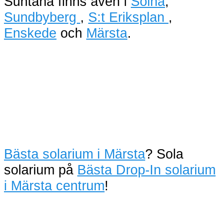
Suntana finns även i
Solna
,
Sundbyberg
,
S:t Eriksplan
,
Enskede
och
Märsta
.
Bästa solarium i Märsta
? Sola
solarium på
Bästa Drop-In solarium
i Märsta centrum
!