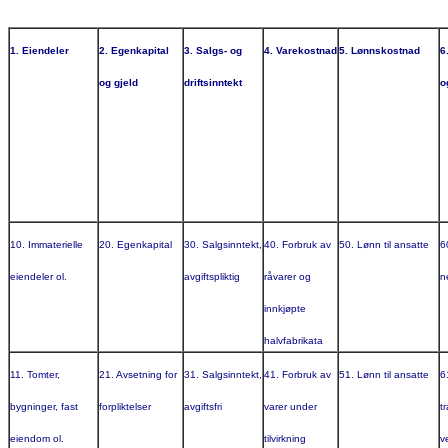
1. Eiendeler
2. Egenkapital
3. Salgs- og
4. Varekostnad
5. Lønnskostnad
6
og gjeld
driftsinntekt
o
10. Immaterielle
20. Egenkapital
30. Salgsinntekt,
40. Forbruk av
50. Lønn til ansatte
6
eiendeler ol.
avgiftspliktig
råvarer og
n
innkjøpte
halvfabrikata
11. Tomter,
21. Avsetning for
31. Salgsinntekt,
41. Forbruk av
51. Lønn til ansatte
6
bygninger, fast
forpliktelser
avgiftsfri
varer under
t
eiendom ol.
tilvirkning
v