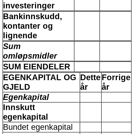
investeringer
Bankinnskudd,
kontanter og
lignende
Sum
omløpsmidler
SUM EIENDELER
EGENKAPITAL OG
Dette
Forrige
GJELD
år
år
Egenkapital
Innskutt
egenkapital
Bundet egenkapital