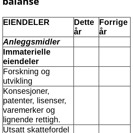
balanse
EIENDELER
Dette
Forrige
år
år
Anleggsmidler
Immaterielle
eiendeler
Forskning og
utvikling
Konsesjoner,
patenter, lisenser,
varemerker og
lignende rettigh.
Utsatt skattefordel