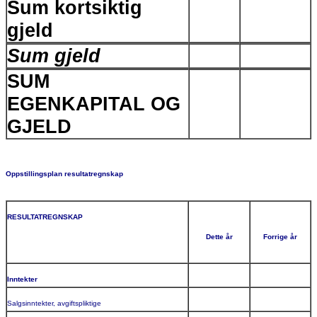
Sum kortsiktig
gjeld
Sum gjeld
SUM
EGENKAPITAL OG
GJELD
Oppstillingsplan resultatregnskap
RESULTATREGNSKAP
Dette år
Forrige år
Inntekter
Salgsinntekter, avgiftspliktige