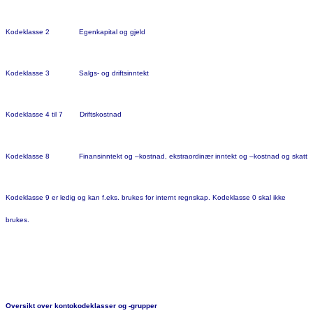
Kodeklasse 2 Egenkapital og gjeld
Kodeklasse 3 Salgs- og driftsinntekt
Kodeklasse 4 til 7 Driftskostnad
Kodeklasse 8 Finansinntekt og –kostnad, ekstraordinær inntekt og –kostnad og skatt
Kodeklasse 9 er ledig og kan f.eks. brukes for internt regnskap. Kodeklasse 0 skal ikke
brukes.
Oversikt over kontokodeklasser og -grupper