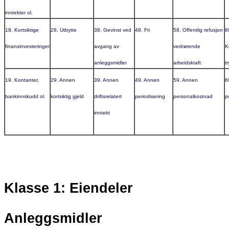
inntekter ol.
18. Kortsiktige
28. Utbytte
38. Gevinst ved
48. Fri
58. Offentlig refusjon
6
finansinvesteringer
avgang av
vedrørende
K
anleggsmidler
arbeidskraft
t
19. Kontanter,
29. Annen
39. Annen
49. Annen
59. Annen
6
bankinnskudd ol.
kortsiktig gjeld
driftsrelatert
periodisering
personalkostnad
p
inntekt
Klasse 1: Eiendeler
Anleggsmidler