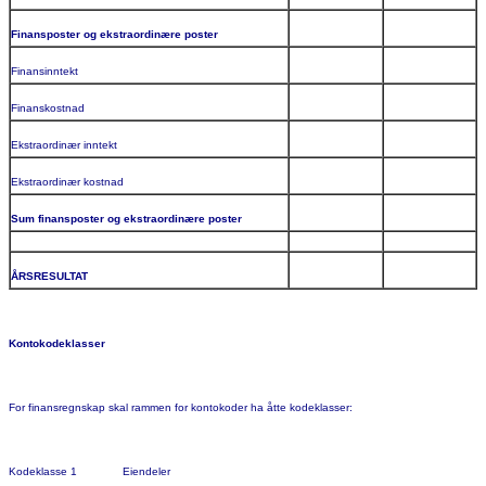
Finansposter og ekstraordinære poster
Finansinntekt
Finanskostnad
Ekstraordinær inntekt
Ekstraordinær kostnad
Sum finansposter og ekstraordinære poster
ÅRSRESULTAT
Kontokodeklasser
For finansregnskap skal rammen for kontokoder ha åtte kodeklasser:
Kodeklasse 1 Eiendeler