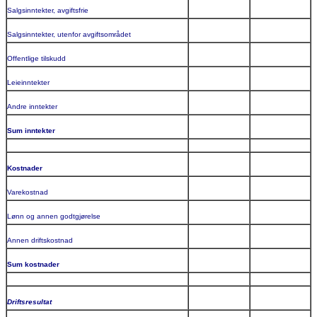
Salgsinntekter, avgiftsfrie
Salgsinntekter, utenfor avgiftsområdet
Offentlige tilskudd
Leieinntekter
Andre inntekter
Sum inntekter
Kostnader
Varekostnad
Lønn og annen godtgjørelse
Annen driftskostnad
Sum kostnader
Driftsresultat