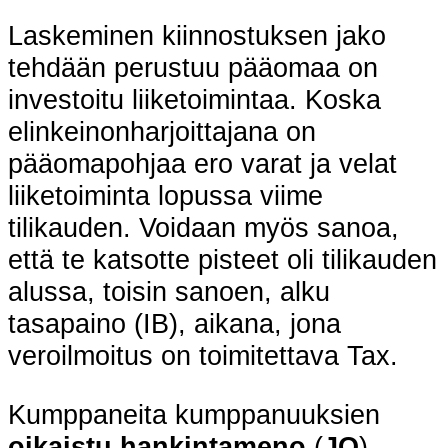
Laskeminen kiinnostuksen jako
tehdään perustuu pääomaa on
investoitu liiketoimintaa. Koska
elinkeinonharjoittajana on
pääomapohjaa ero varat ja velat
liiketoiminta lopussa viime
tilikauden. Voidaan myös sanoa,
että te katsotte pisteet oli tilikauden
alussa, toisin sanoen, alku
tasapaino (IB), aikana, jona
veroilmoitus on toimitettava Tax.
Kumppaneita kumppanuuksien
oikaistu hankintameno
(
JO
)