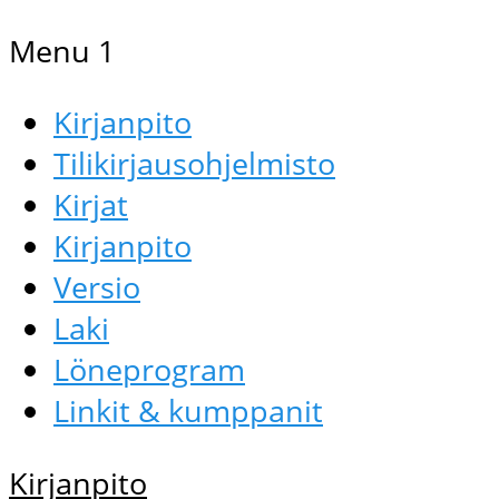
Menu 1
Kirjanpito
Tilikirjausohjelmisto
Kirjat
Kirjanpito
Versio
Laki
Löneprogram
Linkit & kumppanit
Kirjanpito