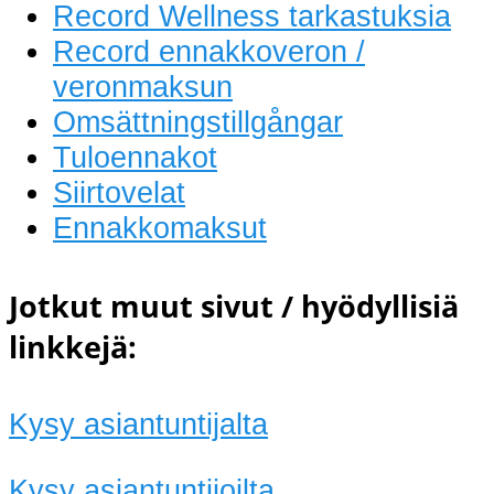
Record Wellness tarkastuksia
Record ennakkoveron /
veronmaksun
Omsättningstillgångar
Tuloennakot
Siirtovelat
Ennakkomaksut
Jotkut muut sivut / hyödyllisiä
linkkejä:
Kysy asiantuntijalta
Kysy asiantuntijoilta