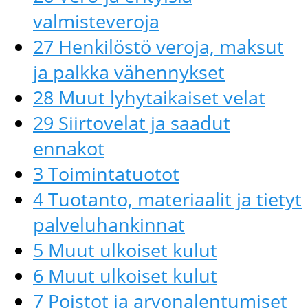
valmisteveroja
27 Henkilöstö veroja, maksut
ja palkka vähennykset
28 Muut lyhytaikaiset velat
29 Siirtovelat ja saadut
ennakot
3 Toimintatuotot
4 Tuotanto, materiaalit ja tietyt
palveluhankinnat
5 Muut ulkoiset kulut
6 Muut ulkoiset kulut
7 Poistot ja arvonalentumiset