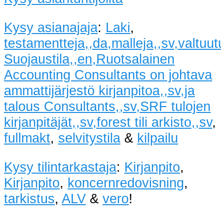
Kysy asianajaja
:
Laki
,
testamentteja,,da,malleja,,sv,valtu
Suojaustila,,en,Ruotsalainen
Accounting Consultants on johtava
ammattijärjestö kirjanpitoa,,sv,ja
talous Consultants,,sv,SRF tulojen
kirjanpitäjät,,sv,forest tili arkisto,,sv
,
fullmakt
,
selvitystila
&
kilpailu
Kysy tilintarkastaja
:
Kirjanpito
,
Kirjanpito
,
koncernredovisning
,
tarkistus
,
ALV
&
vero
!