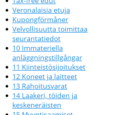
Tax-free edut
Veronalaisia ​​etuja
Kupongförmåner
Velvollisuutta toimittaa
seurantatiedot
10 Immateriella
anläggningstillgångar
11 Kiinteistösijoitukset
12 Koneet ja laitteet
13 Rahoitusvarat
14 Laakeri, töiden ja
keskeneräisten
15 Myyntisaamiset