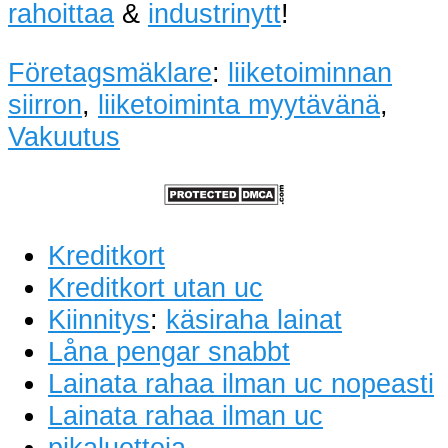
rahoittaa
&
industrinytt
!
Företagsmäklare
:
liiketoiminnan
siirron
,
liiketoiminta myytävänä
,
Vakuutus
Kreditkort
Kreditkort utan uc
Kiinnitys
:
käsiraha lainat
Låna pengar snabbt
Lainata rahaa ilman uc nopeasti
Lainata rahaa ilman uc
pikaluottoja