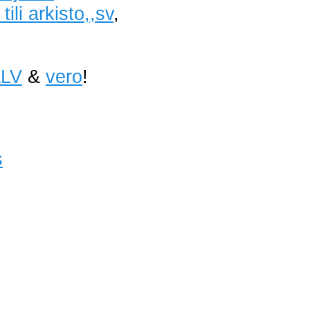
ili arkisto,,sv
,
LV
&
vero
!
s