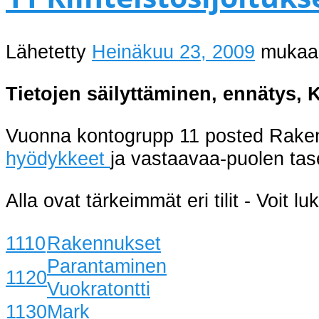
Lähetetty
Heinäkuu 23, 2009
muka
Tietojen säilyttäminen, ennätys, 
Vuonna kontogrupp 11 posted Rakenn
hyödykkeet
ja vastaavaa-puolen tas
Alla ovat tärkeimmät eri tilit - Voit l
1110
Rakennukset
Parantaminen
1120
Vuokratontti
1130
Mark