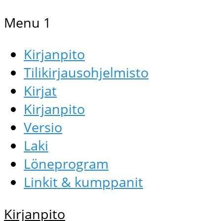
Menu 1
Kirjanpito
Tilikirjausohjelmisto
Kirjat
Kirjanpito
Versio
Laki
Löneprogram
Linkit & kumppanit
Kirjanpito