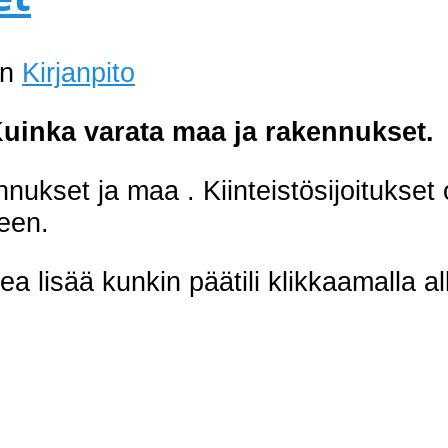
an
Kirjanpito
Kuinka varata
maa ja rakennukset.
ukset ja maa . Kiinteistösijoitukset
een.
ukea lisää kunkin päätili klikkaamalla al