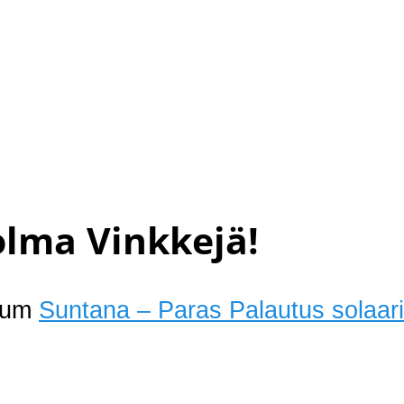
olma Vinkkejä!
rium
Suntana – Paras Palautus solaa