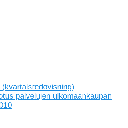
 (kvartalsredovisning)
erotus palvelujen ulkomaankaupan
2010