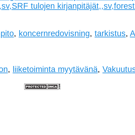
sv,SRF tulojen kirjanpitäjät,,sv,forest t
npito
,
koncernredovisning
,
tarkistus
,
A
ron
,
liiketoiminta myytävänä
,
Vakuutu