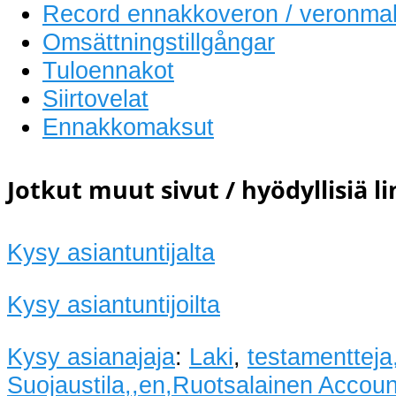
Record ennakkoveron / veronma
Omsättningstillgångar
Tuloennakot
Siirtovelat
Ennakkomaksut
Jotkut muut sivut / hyödyllisiä l
Kysy asiantuntijalta
Kysy asiantuntijoilta
Kysy asianajaja
:
Laki
,
testamentteja
Suojaustila,,en,Ruotsalainen Accoun