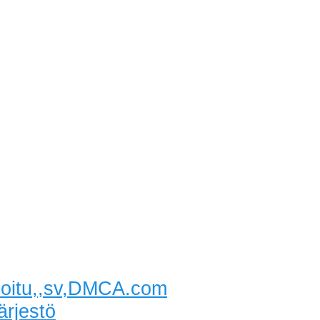
idoitu,,sv,DMCA.com
ärjestö