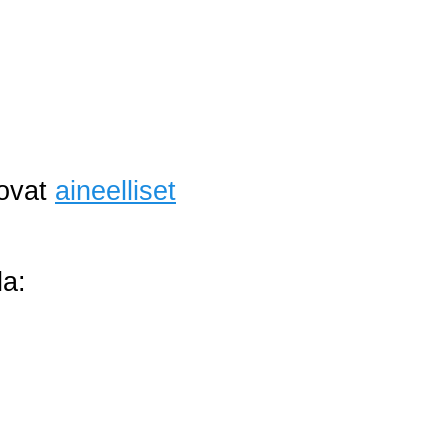
 ovat
aineelliset
la: