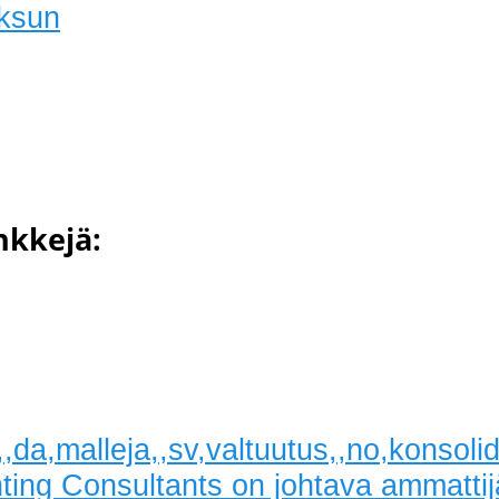
ksun
inkkejä:
,,da,malleja,,sv,valtuutus,,no,konsol
ting Consultants on johtava ammattij