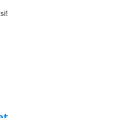
si!
et