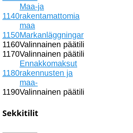
Maa-ja
1140
rakentamattomia
maa
1150
Markanläggningar
1160
Valinnainen päätili
1170
Valinnainen päätili
Ennakkomaksut
1180
rakennusten ja
maa-
1190
Valinnainen päätili
Sekkitilit