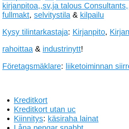
kirjanpitoa,,sv,ja talous Consultants,,
fullmakt
,
selvitystila
&
kilpailu
Kysy tilintarkastaja
:
Kirjanpito
,
Kirja
rahoittaa
&
industrinytt
!
Företagsmäklare
:
liiketoiminnan siir
Kreditkort
Kreditkort utan uc
Kiinnitys
:
käsiraha lainat
Låna pengar snabbt