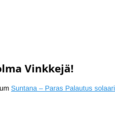
olma Vinkkejä!
rium
Suntana – Paras Palautus solaa