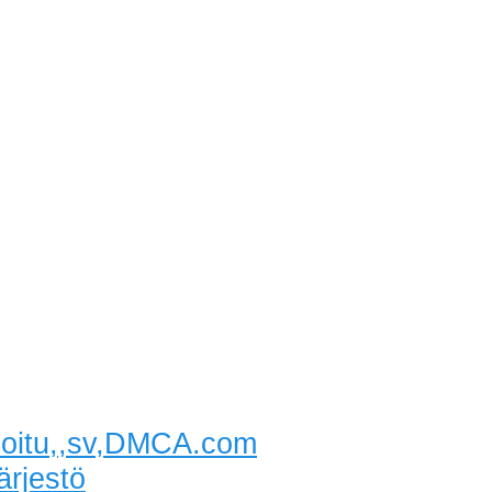
idoitu,,sv,DMCA.com
ärjestö