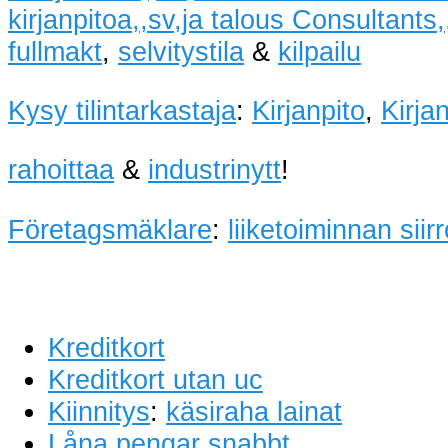
kirjanpitoa,,sv,ja talous Consultants,,
fullmakt
,
selvitystila
&
kilpailu
Kysy tilintarkastaja
:
Kirjanpito
,
Kirja
rahoittaa
&
industrinytt
!
Företagsmäklare
:
liiketoiminnan siir
Kreditkort
Kreditkort utan uc
Kiinnitys
:
käsiraha lainat
Låna pengar snabbt