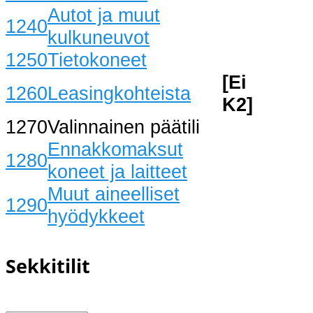
Autot ja muut
1240
kulkuneuvot
1250
Tietokoneet
[Ei
1260
Leasingkohteista
K2]
1270
Valinnainen päätili
Ennakkomaksut
1280
koneet ja laitteet
Muut aineelliset
1290
hyödykkeet
Sekkitilit