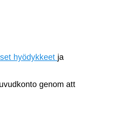
liset hyödykkeet
ja
huvudkonto genom att