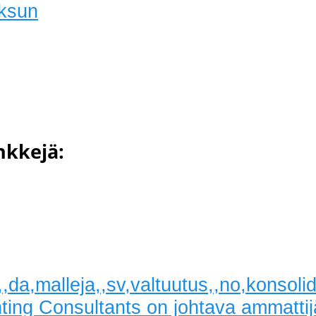
ksun
inkkejä:
,,da,malleja,,sv,valtuutus,,no,konsol
ting Consultants on johtava ammattij