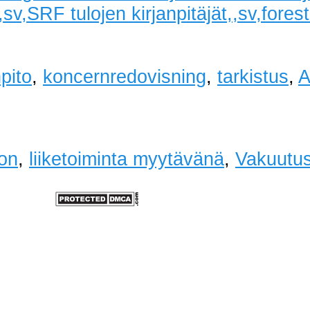
sv,SRF tulojen kirjanpitäjät,,sv,forest t
npito
,
koncernredovisning
,
tarkistus
,
A
ron
,
liiketoiminta myytävänä
,
Vakuutu