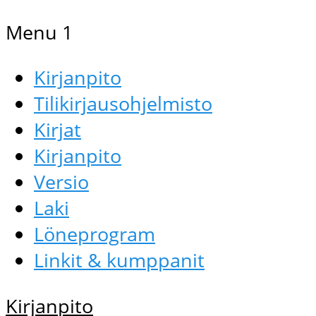
Menu 1
Kirjanpito
Tilikirjausohjelmisto
Kirjat
Kirjanpito
Versio
Laki
Löneprogram
Linkit & kumppanit
Kirjanpito