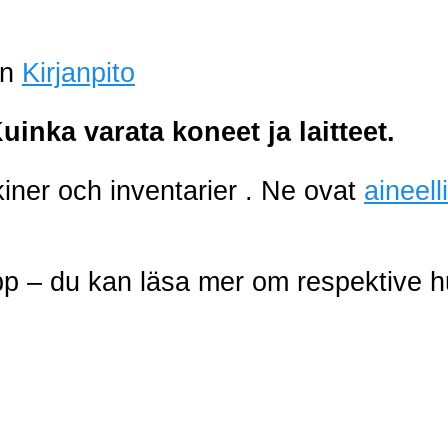
an
Kirjanpito
Kuinka varata
koneet ja laitteet.
ner och inventarier . Ne ovat
aineel
pp – du kan läsa mer om respektive 