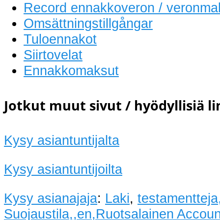
Record ennakkoveron / veronma
Omsättningstillgångar
Tuloennakot
Siirtovelat
Ennakkomaksut
Jotkut muut sivut / hyödyllisiä l
Kysy asiantuntijalta
Kysy asiantuntijoilta
Kysy asianajaja
:
Laki
,
testamentteja
Suojaustila,,en,Ruotsalainen Accoun