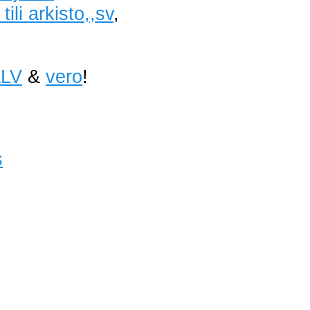
ili arkisto,,sv
,
LV
&
vero
!
s