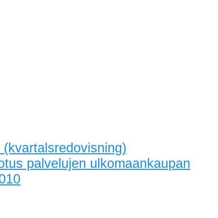
 (kvartalsredovisning)
erotus palvelujen ulkomaankaupan
2010