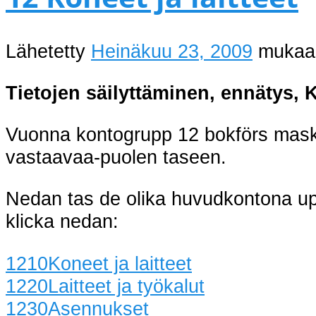
Lähetetty
Heinäkuu 23, 2009
muka
Tietojen säilyttäminen, ennätys, 
Vuonna kontogrupp 12 bokförs maski
vastaavaa-puolen taseen.
Nedan tas de olika huvudkontona u
klicka nedan:
1210
Koneet ja laitteet
1220
Laitteet ja työkalut
1230
Asennukset