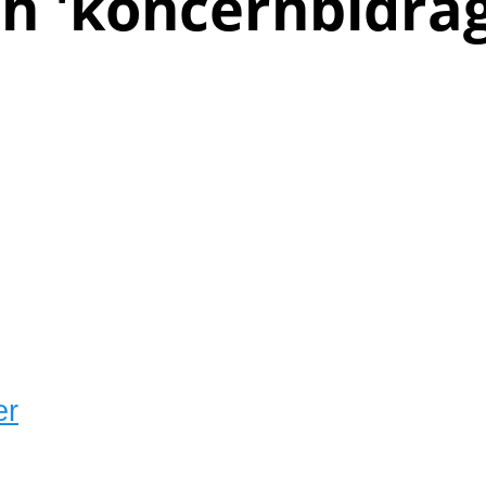
h '
koncernbidra
er