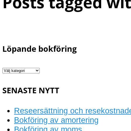
Posts tagged wit
Löpande bokföring
Löpande
bokföring
SENASTE NYTT
Reseersättning och resekostnad
Bokföring av amortering
Bokföring av moms