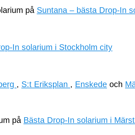
olarium på
Suntana – bästa Drop-In s
berg
,
S:t Eriksplan
,
Enskede
och
Mä
rium på
Bästa Drop-In solarium i Märs