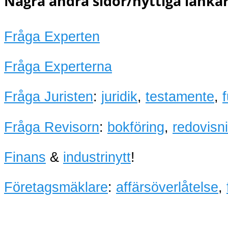
Några andra sidor/nyttiga länkar
Fråga Experten
Fråga Experterna
Fråga Juristen
:
juridik
,
testamente
,
Fråga Revisorn
:
bokföring
,
redovisn
Finans
&
industrinytt
!
Företagsmäklare
:
affärsöverlåtelse
,