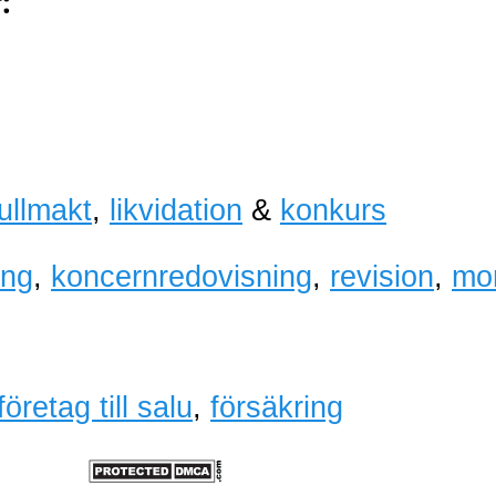
:
fullmakt
,
likvidation
&
konkurs
ing
,
koncernredovisning
,
revision
,
mo
företag till salu
,
försäkring