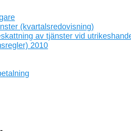
agare
nster (kvartalsredovisning)
skattning av tjänster vid utrikeshand
sregler) 2010
betalning