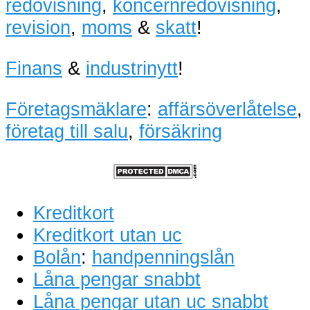
redovisning
,
koncernredovisning
,
revision
,
moms
&
skatt
!
Finans
&
industrinytt
!
Företagsmäklare
:
affärsöverlåtelse
,
företag till salu
,
försäkring
Kreditkort
Kreditkort utan uc
Bolån
:
handpenningslån
Låna pengar snabbt
Låna pengar utan uc snabbt