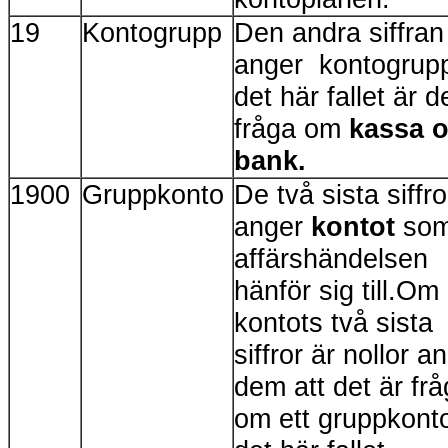
19
Kontogrupp
Den andra siffran
anger kontogrup
det här fallet är d
fråga om
kassa 
bank.
1900
Gruppkonto
De två sista siffr
anger
kontot
so
affärshändelsen
hänför sig till.Om
kontots två sista
siffror är nollor a
dem att det är fr
om ett gruppkonto