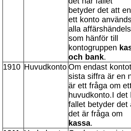
det här fallet
betyder det att e
ett konto används
alla affärshändel
som hänför till
kontogruppen
ka
och bank
.
1910
Huvudkonto
Om endast konto
sista siffra är en 
är ett fråga om et
huvudkonto.I det 
fallet betyder det 
det är fråga om
kassa
.