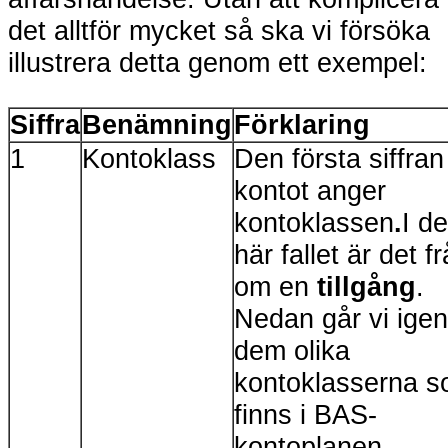
det alltför mycket så ska vi försöka
illustrera detta genom ett exempel:
Siffra
Benämning
Förklaring
1
Kontoklass
Den första siffran 
kontot anger
kontoklassen
.
I de
här fallet är det f
om en
tillgång
.
Nedan går vi ige
dem olika
kontoklasserna 
finns i BAS-
kontoplanen.