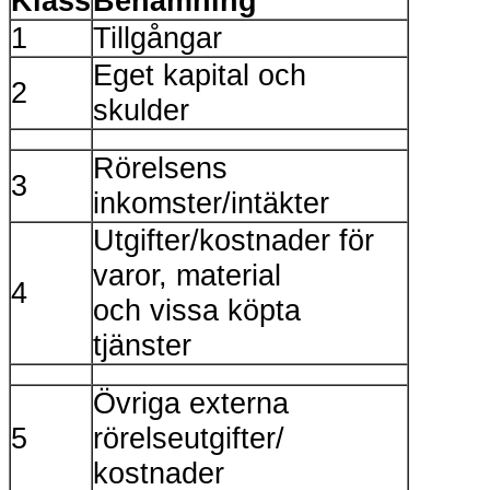
Klass
Benämning
1
Tillgångar
Eget kapital och
2
skulder
Rörelsens
3
inkomster/intäkter
Utgifter/kostnader för
varor, material
4
och vissa köpta
tjänster
Övriga externa
5
rörelseutgifter/
kostnader