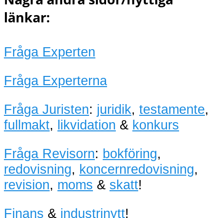
länkar:
Fråga Experten
Fråga Experterna
Fråga Juristen
:
juridik
,
testamente
,
fullmakt
,
likvidation
&
konkurs
Fråga Revisorn
:
bokföring
,
redovisning
,
koncernredovisning
,
revision
,
moms
&
skatt
!
Finans
&
industrinytt
!