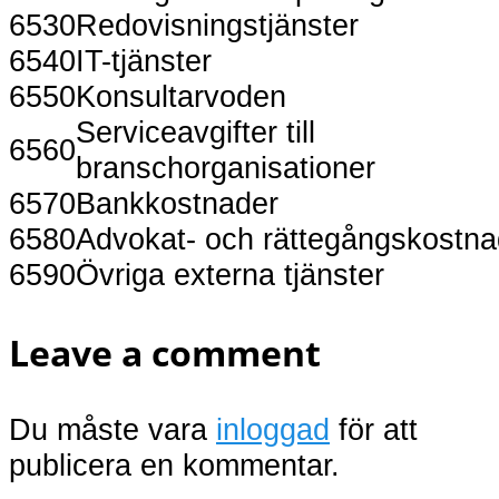
6530
Redovisningstjänster
6540
IT-tjänster
6550
Konsultarvoden
Serviceavgifter till
6560
branschorganisationer
6570
Bankkostnader
6580
Advokat- och rättegångskostna
6590
Övriga externa tjänster
Leave a comment
Du måste vara
inloggad
för att
publicera en kommentar.