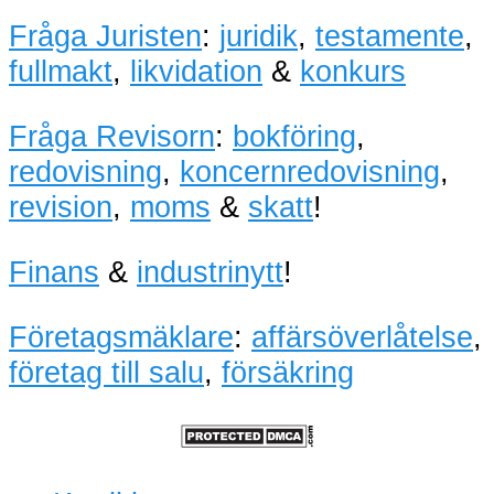
Fråga Juristen
:
juridik
,
testamente
,
fullmakt
,
likvidation
&
konkurs
Fråga Revisorn
:
bokföring
,
redovisning
,
koncernredovisning
,
revision
,
moms
&
skatt
!
Finans
&
industrinytt
!
Företagsmäklare
:
affärsöverlåtelse
,
företag till salu
,
försäkring