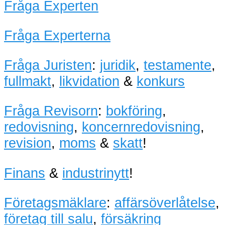
Fråga Experten
Fråga Experterna
Fråga Juristen
:
juridik
,
testamente
,
fullmakt
,
likvidation
&
konkurs
Fråga Revisorn
:
bokföring
,
redovisning
,
koncernredovisning
,
revision
,
moms
&
skatt
!
Finans
&
industrinytt
!
Företagsmäklare
:
affärsöverlåtelse
,
företag till salu
,
försäkring