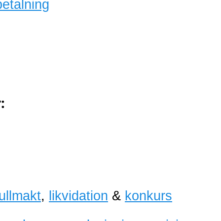
betalning
:
fullmakt
,
likvidation
&
konkurs