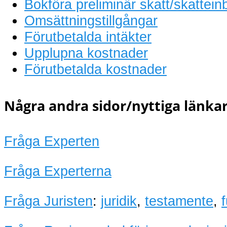
Bokföra preliminär skatt/skattein
Omsättningstillgångar
Förutbetalda intäkter
Upplupna kostnader
Förutbetalda kostnader
Några andra sidor/nyttiga länkar
Fråga Experten
Fråga Experterna
Fråga Juristen
:
juridik
,
testamente
,