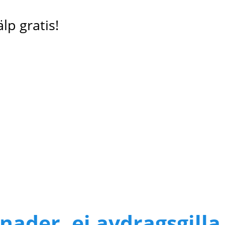
lp gratis!
nader, ej avdragsgilla