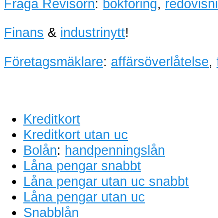
Fråga Revisorn
:
bokföring
,
redovisn
Finans
&
industrinytt
!
Företagsmäklare
:
affärsöverlåtelse
,
Kreditkort
Kreditkort utan uc
Bolån
:
handpenningslån
Låna pengar snabbt
Låna pengar utan uc snabbt
Låna pengar utan uc
Snabblån