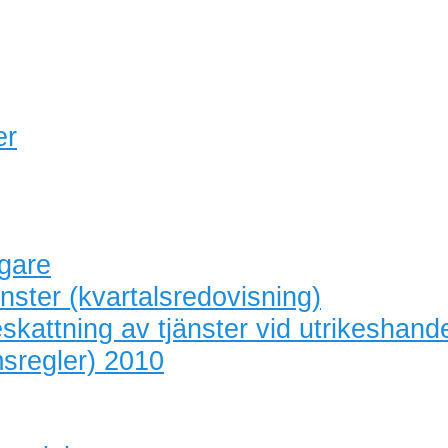
er
agare
nster (kvartalsredovisning)
skattning av tjänster vid utrikeshand
sregler) 2010