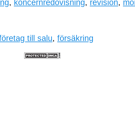
ing
,
koncernredovisning
,
revision
,
mo
företag till salu
,
försäkring