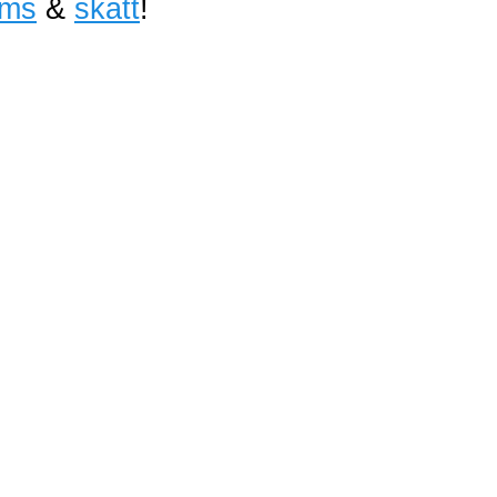
ms
&
skatt
!