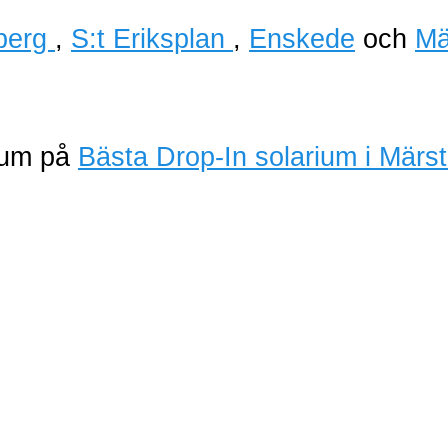
berg
,
S:t Eriksplan
,
Enskede
och
Mä
rium på
Bästa Drop-In solarium i Märs