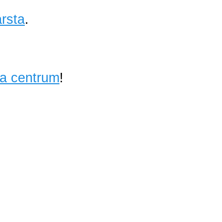
rsta
.
ta centrum
!