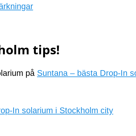
ärkningar
holm tips!
olarium på
Suntana – bästa Drop-In s