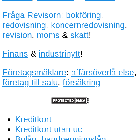
Fråga Revisorn
:
bokföring
,
redovisning
,
koncernredovisning
,
revision
,
moms
&
skatt
!
Finans
&
industrinytt
!
Företagsmäklare
:
affärsöverlåtelse
,
företag till salu
,
försäkring
Kreditkort
Kreditkort utan uc
Bolån
:
handpenningslån