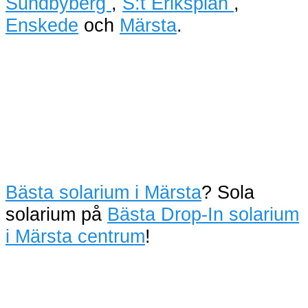
Sundbyberg
,
S:t Eriksplan
,
Enskede
och
Märsta
.
Bästa solarium i Märsta
? Sola
solarium på
Bästa Drop-In solarium
i Märsta centrum
!