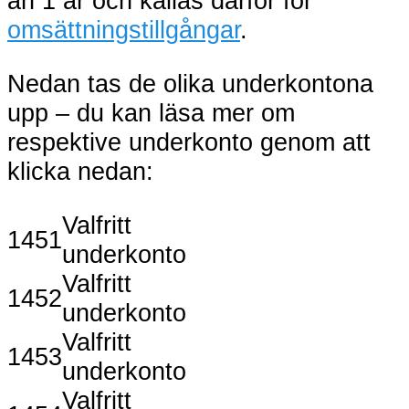
än 1 år och kallas därför för
omsättningstillgångar
.
Nedan tas de olika underkontona
upp – du kan läsa mer om
respektive underkonto genom att
klicka nedan:
Valfritt
1451
underkonto
Valfritt
1452
underkonto
Valfritt
1453
underkonto
Valfritt