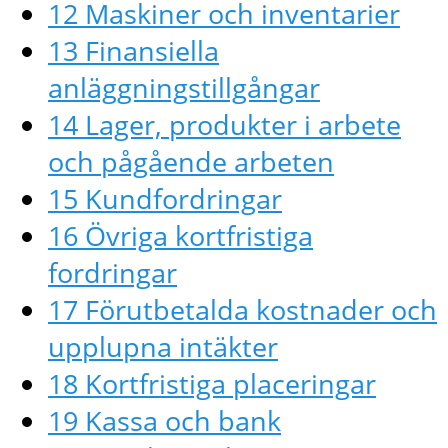
12 Maskiner och inventarier
13 Finansiella
anläggningstillgångar
14 Lager, produkter i arbete
och pågående arbeten
15 Kundfordringar
16 Övriga kortfristiga
fordringar
17 Förutbetalda kostnader och
upplupna intäkter
18 Kortfristiga placeringar
19 Kassa och bank